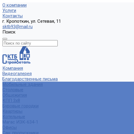
О компании
Услуги
Контакты
г. Кропоткин, ул. Сетевая, 11
sktb93@mail.ru
Поиск
Компания
Видеогалерея
Благодарственные письма
Мобильные здания
Столовые
Общежития
КПП 3х8
Буровые городки
Квартиры
Котельные
Магас ИЗК-634-1
Офисы
Сан. пропускники