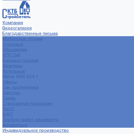
Компания
Видеогалерея
Благодарственные письма
Мобильные здания
Столовые
Общежития
КПП 3х8
Буровые городки
Квартиры
Котельные
Магас ИЗК-634-1
Офисы
Сан. пропускники
Санузлы
Сауны
Стандартная продукция
Тест2
ФАП
Эльбрус приют альпиниста
Аппаратные
Индивидуальное производство