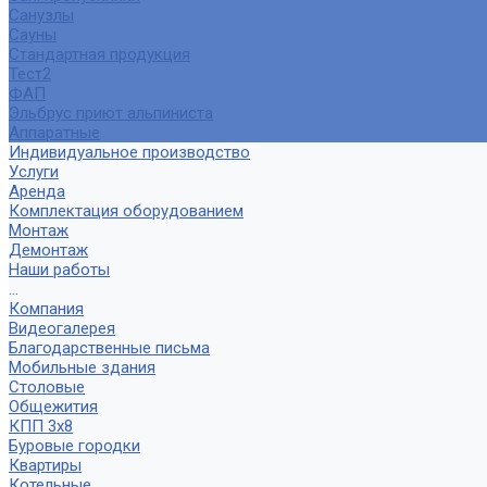
Санузлы
Сауны
Стандартная продукция
Тест2
ФАП
Эльбрус приют альпиниста
Аппаратные
Индивидуальное производство
Услуги
Аренда
Комплектация оборудованием
Монтаж
Демонтаж
Наши работы
...
Компания
Видеогалерея
Благодарственные письма
Мобильные здания
Столовые
Общежития
КПП 3х8
Буровые городки
Квартиры
Котельные