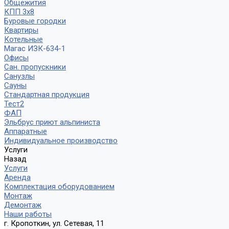
Общежития
КПП 3х8
Буровые городки
Квартиры
Котельные
Магас ИЗК-634-1
Офисы
Сан. пропускники
Санузлы
Сауны
Стандартная продукция
Тест2
ФАП
Эльбрус приют альпиниста
Аппаратные
Индивидуальное производство
Услуги
Назад
Услуги
Аренда
Комплектация оборудованием
Монтаж
Демонтаж
Наши работы
г. Кропоткин, ул. Сетевая, 11