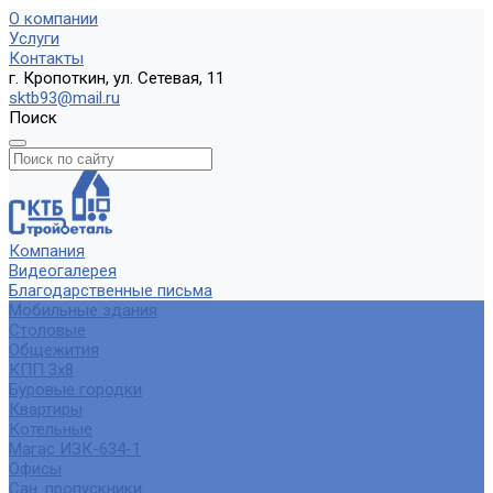
О компании
Услуги
Контакты
г. Кропоткин, ул. Сетевая, 11
sktb93@mail.ru
Поиск
Компания
Видеогалерея
Благодарственные письма
Мобильные здания
Столовые
Общежития
КПП 3х8
Буровые городки
Квартиры
Котельные
Магас ИЗК-634-1
Офисы
Сан. пропускники