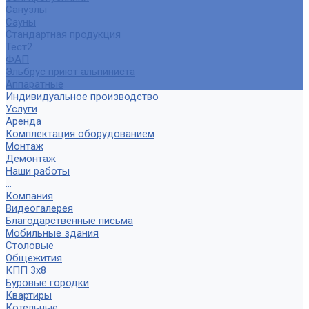
Санузлы
Сауны
Стандартная продукция
Тест2
ФАП
Эльбрус приют альпиниста
Аппаратные
Индивидуальное производство
Услуги
Аренда
Комплектация оборудованием
Монтаж
Демонтаж
Наши работы
...
Компания
Видеогалерея
Благодарственные письма
Мобильные здания
Столовые
Общежития
КПП 3х8
Буровые городки
Квартиры
Котельные