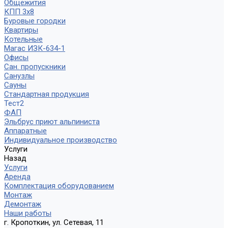
Общежития
КПП 3х8
Буровые городки
Квартиры
Котельные
Магас ИЗК-634-1
Офисы
Сан. пропускники
Санузлы
Сауны
Стандартная продукция
Тест2
ФАП
Эльбрус приют альпиниста
Аппаратные
Индивидуальное производство
Услуги
Назад
Услуги
Аренда
Комплектация оборудованием
Монтаж
Демонтаж
Наши работы
г. Кропоткин, ул. Сетевая, 11