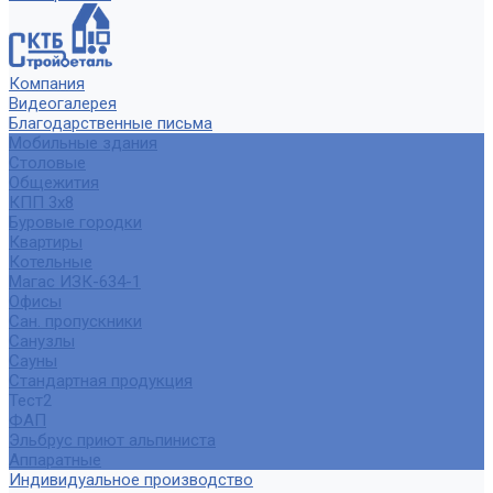
Компания
Видеогалерея
Благодарственные письма
Мобильные здания
Столовые
Общежития
КПП 3х8
Буровые городки
Квартиры
Котельные
Магас ИЗК-634-1
Офисы
Сан. пропускники
Санузлы
Сауны
Стандартная продукция
Тест2
ФАП
Эльбрус приют альпиниста
Аппаратные
Индивидуальное производство