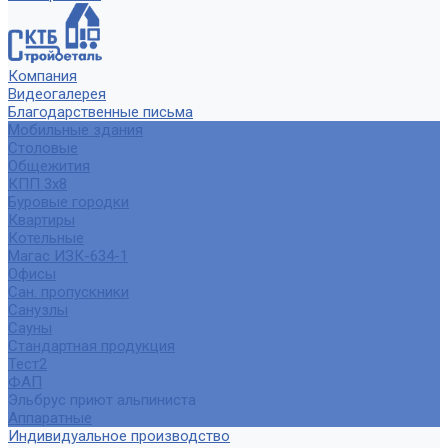
Компания
Видеогалерея
Благодарственные письма
Мобильные здания
Столовые
Общежития
КПП 3х8
Буровые городки
Квартиры
Котельные
Магас ИЗК-634-1
Офисы
Сан. пропускники
Санузлы
Сауны
Стандартная продукция
Тест2
ФАП
Эльбрус приют альпиниста
Аппаратные
Индивидуальное производство