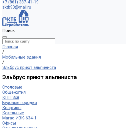
+7 (861) 387-41-19
sktb93@mail.ru
Поиск
Главная
/
Мобильные здания
/
Эльбрус приют альпиниста
Эльбрус приют альпиниста
Столовые
Общежития
КПП 3х8
Буровые городки
Квартиры
Котельные
Магас ИЗК-634-1
Офисы