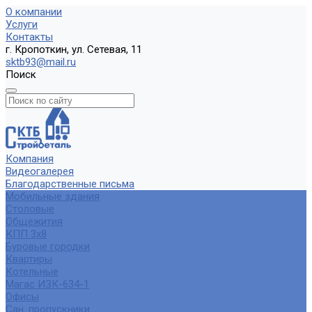
О компании
Услуги
Контакты
г. Кропоткин, ул. Сетевая, 11
sktb93@mail.ru
Поиск
Компания
Видеогалерея
Благодарственные письма
Мобильные здания
Столовые
Общежития
КПП 3х8
Буровые городки
Квартиры
Котельные
Магас ИЗК-634-1
Офисы
Сан. пропускники