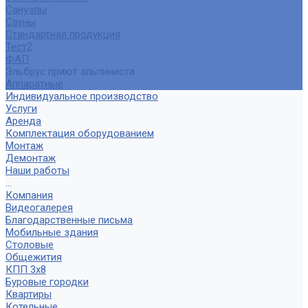
Санузлы
Сауны
Стандартная продукция
Тест2
ФАП
Эльбрус приют альпиниста
Аппаратные
Индивидуальное производство
Услуги
Аренда
Комплектация оборудованием
Монтаж
Демонтаж
Наши работы
...
Компания
Видеогалерея
Благодарственные письма
Мобильные здания
Столовые
Общежития
КПП 3х8
Буровые городки
Квартиры
Котельные