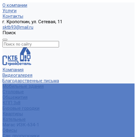
О компании
Услуги
Контакты
г. Кропоткин, ул. Сетевая, 11
sktb93@mail.ru
Поиск
Компания
Видеогалерея
Благодарственные письма
Мобильные здания
Столовые
Общежития
КПП 3х8
Буровые городки
Квартиры
Котельные
Магас ИЗК-634-1
Офисы
Сан. пропускники