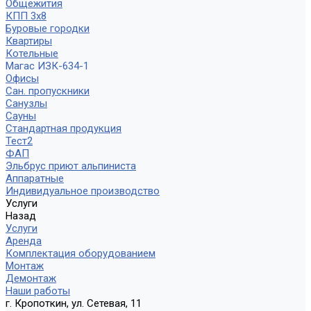
Общежития
КПП 3х8
Буровые городки
Квартиры
Котельные
Магас ИЗК-634-1
Офисы
Сан. пропускники
Санузлы
Сауны
Стандартная продукция
Тест2
ФАП
Эльбрус приют альпиниста
Аппаратные
Индивидуальное производство
Услуги
Назад
Услуги
Аренда
Комплектация оборудованием
Монтаж
Демонтаж
Наши работы
г. Кропоткин, ул. Сетевая, 11