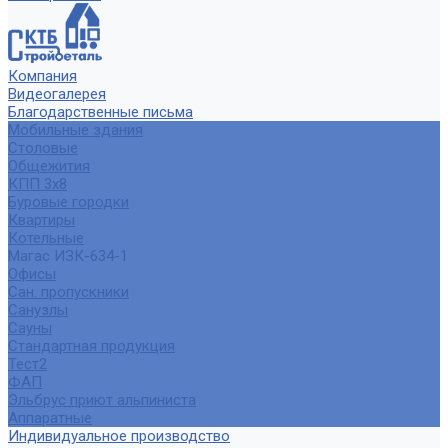
Компания
Видеогалерея
Благодарственные письма
Мобильные здания
Столовые
Общежития
КПП 3х8
Буровые городки
Квартиры
Котельные
Магас ИЗК-634-1
Офисы
Сан. пропускники
Санузлы
Сауны
Стандартная продукция
Тест2
ФАП
Эльбрус приют альпиниста
Аппаратные
Индивидуальное производство