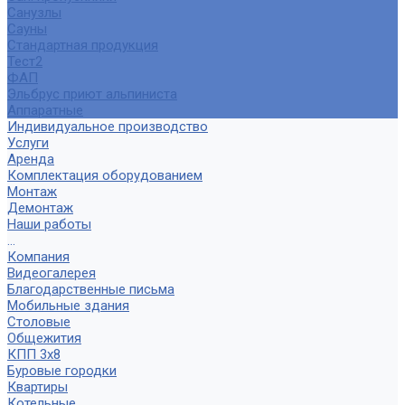
Санузлы
Сауны
Стандартная продукция
Тест2
ФАП
Эльбрус приют альпиниста
Аппаратные
Индивидуальное производство
Услуги
Аренда
Комплектация оборудованием
Монтаж
Демонтаж
Наши работы
...
Компания
Видеогалерея
Благодарственные письма
Мобильные здания
Столовые
Общежития
КПП 3х8
Буровые городки
Квартиры
Котельные